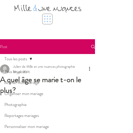
Mille
&
une nuances
Post
Tous les posts
Julien de Mille et une nuances photographie
Tous les posts
19 juil. 2016
A quel âge se marie t-on le
Animer mon mariage
plus?
Organiser mon mariage
Photographie
Reportages mariages
Personnaliser mon mariage