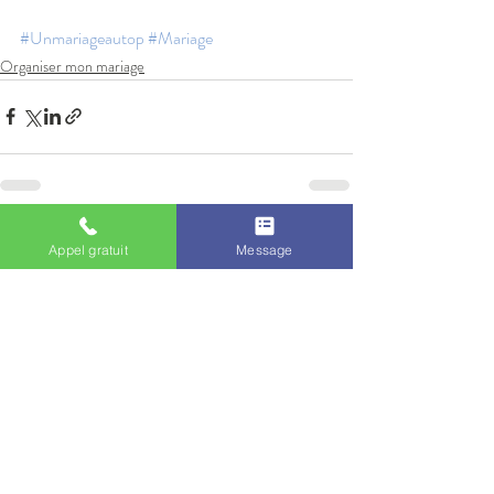
#Unmariageautop
#Mariage
Organiser mon mariage
Posts récents
Voir tout
Appel gratuit
Message