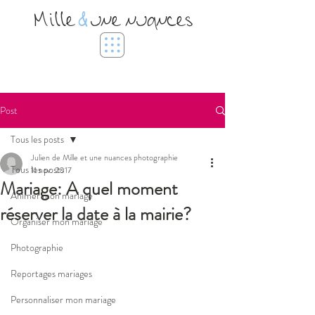
Mille
&
une nuances
Post
Tous les posts
Julien de Mille et une nuances photographie
Tous les posts
11 nov. 2017
Mariage: A quel moment
Animer mon mariage
réserver la date à la mairie?
Organiser mon mariage
Photographie
Reportages mariages
Personnaliser mon mariage