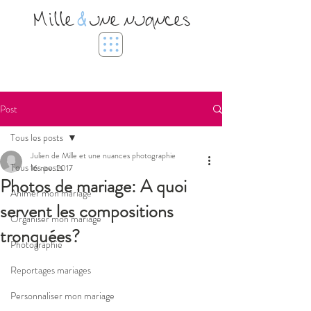
Mille
&
une nuances
Post
Tous les posts
Julien de Mille et une nuances photographie
Tous les posts
16 nov. 2017
Photos de mariage: A quoi
Animer mon mariage
servent les compositions
Organiser mon mariage
tronquées?
Photographie
Reportages mariages
Personnaliser mon mariage