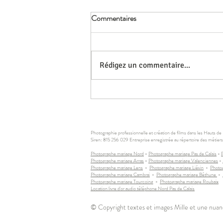
Commentaires
Rédigez un commentaire...
Mariage: Comment bien choisir
son alliance?
Photographie professionnelle et création de films dans les Hauts de Fr
Siren: 815 256 029 Entreprise enregistrée au répertoire des métiers 
Photographe mariage Nord
-
Photographe mariage Pas de Calais
-
Photographe mariage Arras
-
Photographe mariage Valenciennes
-
Photographe mariage Lens
-
Photographe mariage Liévin
-
Photo
Photographe mariage Cambrai
-
Photographe mariage Béthune
-
Photographe mariage Tourcoing
-
Photographe mariage Roubaix
Location livre d'or audio téléphone Nord Pas de Calais
© Copyright textes et images Mille et une nuan