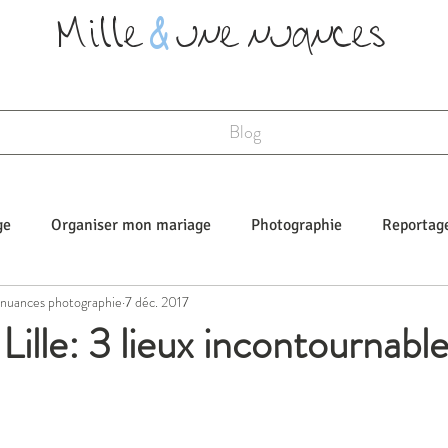
Mille
&
une nuances
Blog
ge
Organiser mon mariage
Photographie
Reportag
e nuances photographie
7 déc. 2017
Mariages fun
Lille: 3 lieux incontournable