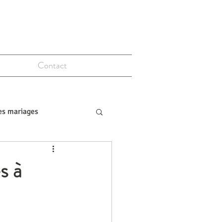
Contact
es mariages
s à