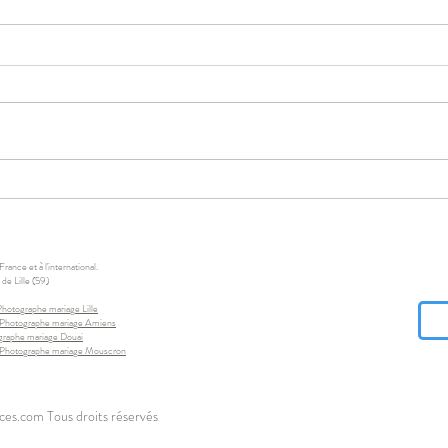
Se marier à Amiens: Un cadre au
Se marie
top pour une cérémonie
histo
inoubliable
ance et à l'international.
de Lille (59)
Photographe mariage Lille
Photographe mariage Amiens
graphe mariage Douai
Photographe mariage Mouscron
ces.com Tous droits réservés