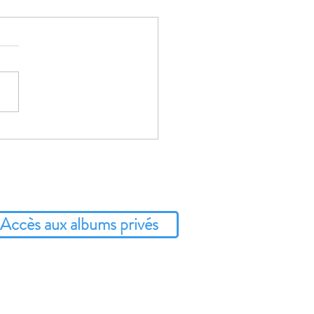
r à Arras: Un cadre
rique et romantique
Accès aux albums privés