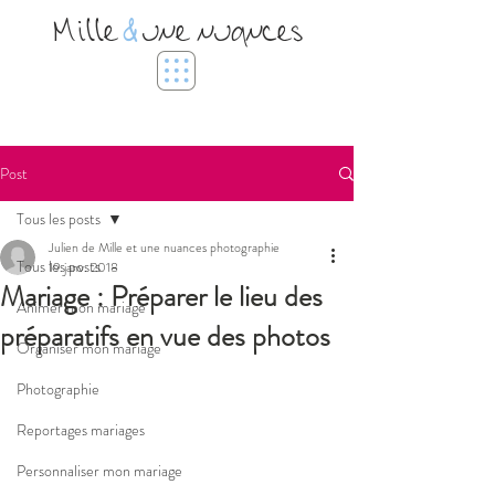
Mille
&
une nuances
Post
Tous les posts
Julien de Mille et une nuances photographie
Tous les posts
19 janv. 2018
Mariage : Préparer le lieu des
Animer mon mariage
préparatifs en vue des photos
Organiser mon mariage
Photographie
Reportages mariages
Personnaliser mon mariage