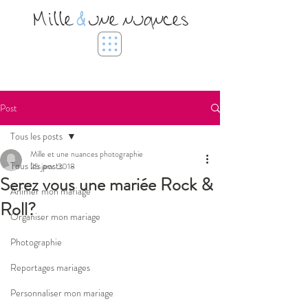
Mille
&
une nuances
Post
Tous les posts
Mille et une nuances photographie
Tous les posts
25 janv. 2018
Serez vous une mariée Rock &
Animer mon mariage
Roll?
Organiser mon mariage
Photographie
Reportages mariages
Personnaliser mon mariage