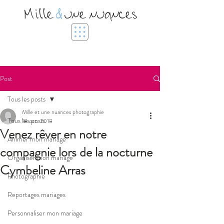
Mille
&
une nuances
Post
Tous les posts
Mille et une nuances photographie
Tous les posts
18 oct. 2018
Venez rêver en notre
Animer mon mariage
compagnie lors de la nocturne
Organiser mon mariage
Cymbeline Arras
Photographie
Reportages mariages
Personnaliser mon mariage