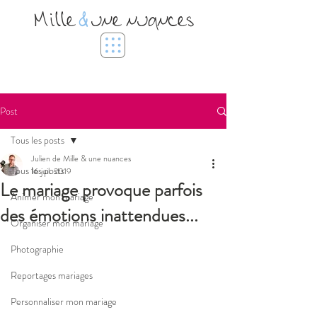
Mille
&
une nuances
Post
Tous les posts
Julien de Mille & une nuances
Tous les posts
16 juil. 2019
Le mariage provoque parfois
Animer mon mariage
des émotions inattendues...
Organiser mon mariage
Photographie
Reportages mariages
Personnaliser mon mariage