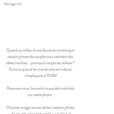
Mariages fun
Quand au milieu d'une douce et romantique 
session photo de couple vous viennent des 
idées insolites... pourquoi ne pas les réaliser? 
Surtout quand les mariés adorent cela et 
s'impliquent à 100%!
Rassurez vous, le marié n'a pas été maltraité 
sur cette photo. 
D'autres images issues de leur session photo 
de couple arrivent bientôt sur le blog ;)