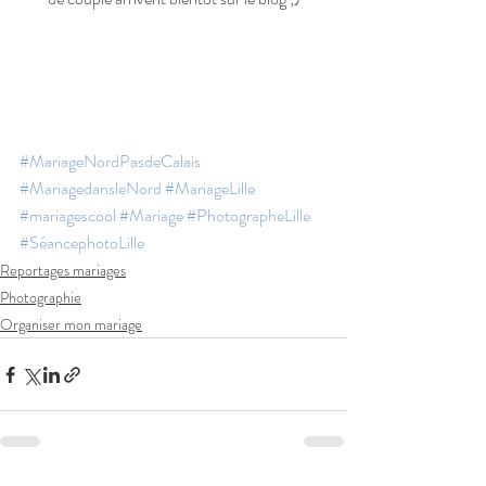
#MariageNordPasdeCalais
#MariagedansleNord
#MariageLille
#mariagescool
#Mariage
#PhotographeLille
#SéancephotoLille
Reportages mariages
Photographie
Organiser mon mariage