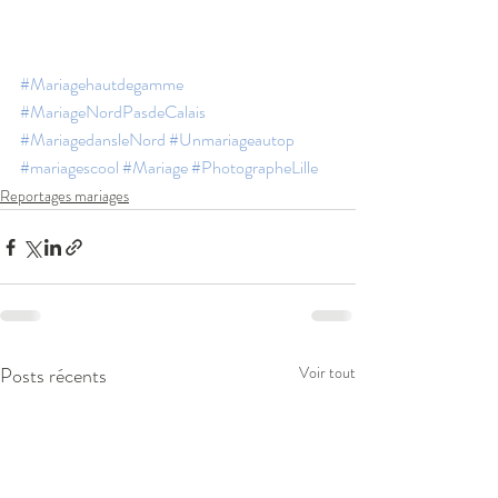
#Mariagehautdegamme
#MariageNordPasdeCalais
#MariagedansleNord
#Unmariageautop
#mariagescool
#Mariage
#PhotographeLille
Reportages mariages
Posts récents
Voir tout