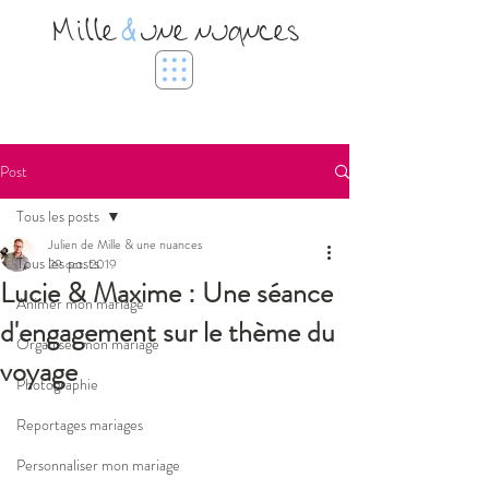
Mille
&
une nuances
Post
Tous les posts
Julien de Mille & une nuances
Tous les posts
29 oct. 2019
Lucie & Maxime : Une séance
Animer mon mariage
d'engagement sur le thème du
Organiser mon mariage
voyage
Photographie
Reportages mariages
Personnaliser mon mariage