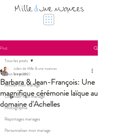
Mille
&
une nuances
Post
Tous les posts
Julien de Mille & une nuances
Tous les posts
5 mai 2022
Barbara & Jean-François: Une
Animer mon mariage
magnifique cérémonie laïque au
Organiser mon mariage
domaine d'Achelles
Photographie
Reportages mariages
Personnaliser mon mariage