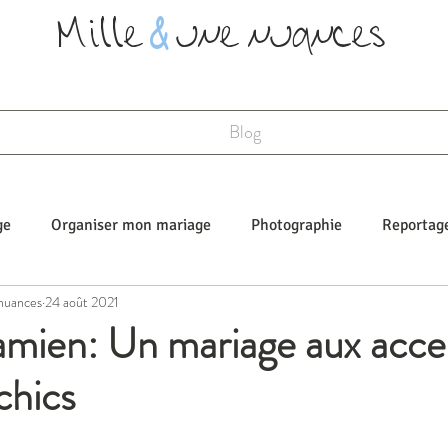
Mille
&
une nuances
Blog
ge
Organiser mon mariage
Photographie
Reportag
 nuances
24 août 2021
Mariages fun
amien: Un mariage aux acce
chics