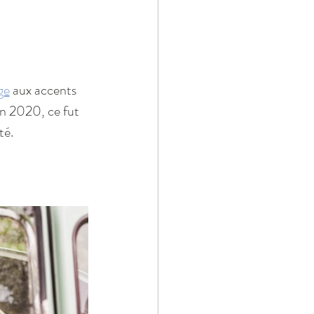
ge
 aux accents 
en 2020, ce fut 
té.