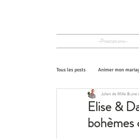
-Prestations-
Tous les posts
Animer mon maria
Julien de Mille & une
Personnaliser mon mariage
Elise & D
bohèmes 