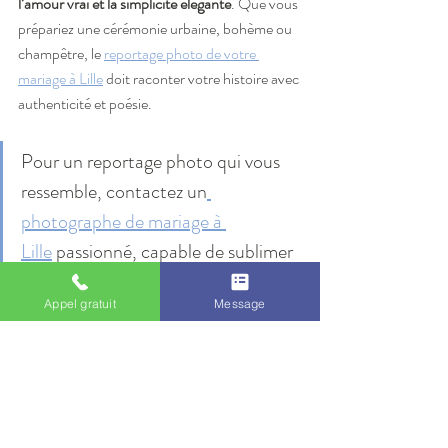
l’amour vrai et la simplicité élégante
. Que vous 
prépariez une cérémonie urbaine, bohème ou 
champêtre, le 
reportage photo de votre 
mariage à Lille
 doit raconter votre histoire avec 
authenticité et poésie.
Pour un reportage photo qui vous 
ressemble, contactez un
photographe de mariage à 
Lille
 passionné, capable de sublimer 
vos émotions à travers des images 
Appel gratuit
Message
vivantes et intemporelles.