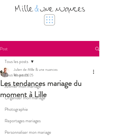
Mille
&
une nuances
Post
Tous les posts
Julien de Mille & une nuances
Tous les posts
10 oct. 2025
Les tendances mariage du
Animer mon mariage
moment à Lille
Organiser mon mariage
Photographie
Reportages mariages
Personnaliser mon mariage