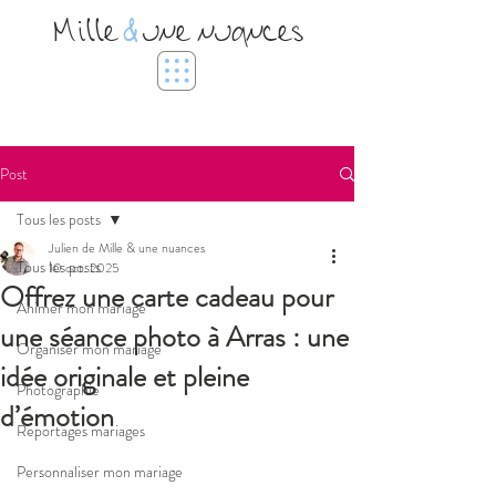
Mille
&
une nuances
Post
Tous les posts
Julien de Mille & une nuances
Tous les posts
10 oct. 2025
Offrez une carte cadeau pour
Animer mon mariage
une séance photo à Arras : une
Organiser mon mariage
idée originale et pleine
Photographie
d’émotion
Reportages mariages
Personnaliser mon mariage