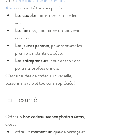
Une
 carte cadeau séance photo à 
Arras
 convient à tous les profils :
Les couples
, pour immortaliser leur 
amour.
Les familles
, pour créer un souvenir 
commun.
Les jeunes parents
, pour capturer les 
premiers instants de bébé.
Les entrepreneurs
, pour obtenir des 
portraits professionnels.
C’est une idée de cadeau universelle, 
personnalisable et toujours appréciée !
 En résumé
Offrir un 
bon cadeau séance photo à Arras
, 
c’est :
offrir un 
moment unique
 de partage et 