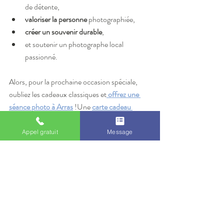
de détente,
valoriser la personne
 photographiée,
créer un souvenir durable
,
et soutenir un photographe local 
passionné.
Alors, pour la prochaine occasion spéciale, 
oubliez les cadeaux classiques et
offrez une 
séance photo à Arras
 !Une 
carte cadeau 
séance photo Arras
, c’est bien plus qu’un 
présent : c’est un souvenir qui traverse le 
Appel gratuit
Message
temps.