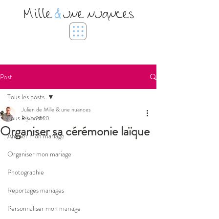
Mille
&
une nuances
Post
Tous les posts
Julien de Mille & une nuances
Tous les posts
8 juin 2020
Organiser sa cérémonie laïque
Animer mon mariage
Organiser mon mariage
Photographie
Reportages mariages
Personnaliser mon mariage