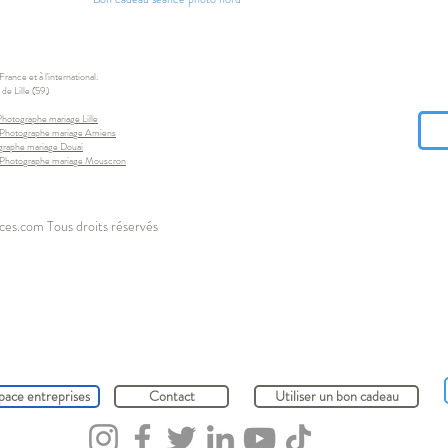
ance et à l'international.
de Lille (59)
Photographe mariage Lille
Photographe mariage Amiens
graphe mariage Douai
Photographe mariage Mouscron
ces.com Tous droits réservés
pace entreprises
Contact
Utiliser un bon cadeau