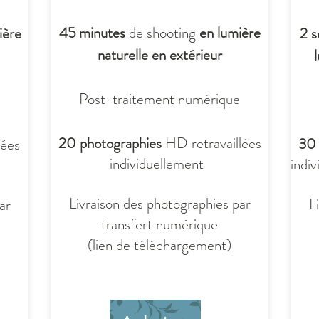
45 minutes
de shooting
en lumière
ière
2 s
naturelle en extérieur
Post-traitement numérique
20 photographies
HD retravaillées
30 
lées
individuellement
indi
Livraison des photographies par
L
ar
transfert numérique
(lien de téléchargement)