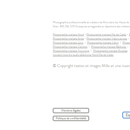
Photographie professionnelle et création de films dans les Hauts de Fr
Siren: 815 256 029 Entreprise enregistrée au répertoire des métiers 
Photographe mariage Nord
-
Photographe mariage Pas de Calais
-
Photographe mariage Arras
-
Photographe mariage Valenciennes
-
Photographe mariage Lens
-
Photographe mariage Liévin
-
Photo
Photographe mariage Cambrai
-
Photographe mariage Béthune
-
Photographe mariage Tourcoing
-
Photographe mariage Roubaix
Location livre d'or audio téléphone Nord Pas de Calais
© Copyright textes et images Mille et une nuan
Mentions légales
Es
Politique de confidentialité