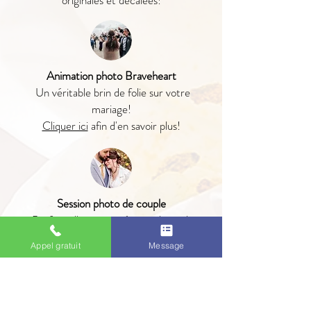
originales et décalées!
Animation photo Braveheart
Un véritable brin de folie sur votre
mariage!
Cliquer ici
afin d'en savoir plus!
Session photo de couple
Profitez d'une mini séance photo de
couple sur le lieu de votre cocktail. Ces
Appel gratuit
Message
photos "officielles" pourront aussi vous
servir pour vos remerciements ou pour
impression.