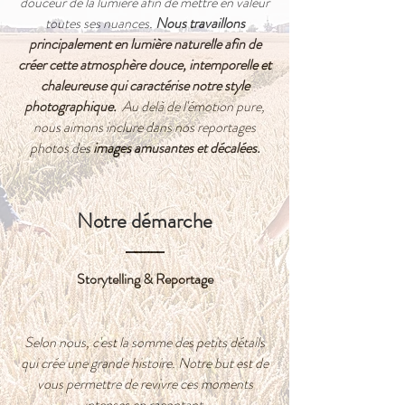
douceur de la lumière afin de mettre en valeur
toutes ses nuances.
Nous travaillons
principalement en lumière naturelle afin de
créer cette atmosphère douce, intemporelle et
chaleureuse qui caractérise notre style
photographique.
Au delà de l'émotion pure,
nous aimons inclure dans nos reportages
photos des
images amusantes et décalées.
Notre démarche
Storytelling
& Reportage
Selon nous, c'est la somme des petits détails
qui crée une grande histoire. Notre but est de
vous permettre de revivre ces moments
intenses en racontant