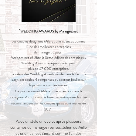
"
WEDDING AWARDS by Mariages.net
Les couples désignent Mille et une nuances comme
l'une des meilleures entreprises
de mariage du pays.
Mariages.net célèbre la 8ème édition des prestigieux
Wedding Awards, auxquels participent
plus de 47 000 entreprises.
La valeur des Wedding Awards réside dans le fait qu'il
s'agit des seules récompenses du secteur basées sur
l'opinion de couples mariés.
Ce prix reconnaît Mille et une nuances, dans la
catégorie Photo, comme l'une des entreprises les plus
recommandées par les couples qui se sont mariés en
.
2021
Avec un style unique et après plusieurs
centaines de mariages réalisés, Julien de Mille
et une nuances s'inscrit comme l'un des