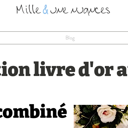
Mille
&
une nuances
Blog
ion livre d'or 
 combiné