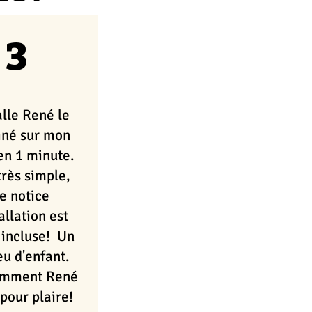
3
alle René le
né sur mon
en 1 minute.
très simple,
e notice
allation est
incluse! Un
eu d'enfant.
emment René
 pour plaire!