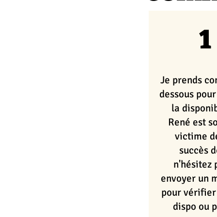
1
Je prends con
dessous pour 
la disponib
René est s
victime d
succès 
n'hésitez 
envoyer un 
pour vérifier 
dispo ou p