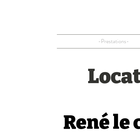
-Prestations-
Locat
René le