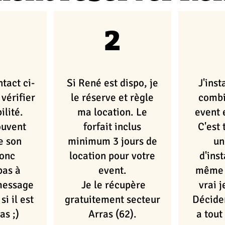
2
tact ci-
Si René est dispo, je
J'inst
vérifier
le réserve et règle
combi
ilité.
ma location. Le
event 
ouvent
forfait inclus
C'est 
e son
minimum 3 jours de
un
donc
location pour votre
d'inst
pas à
event.
même 
message
Je le récupère
vrai j
si il est
gratuitement secteur
Décid
as ;)
Arras (62).
a tout