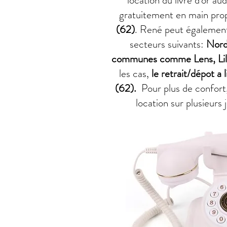
location du livre d'or au
gratuitement en main prop
(62)
. René peut égalemen
secteurs suivants:
Nord 
communes comme Lens, Lill
les cas,
le retrait/dépot a 
(62).
Pour plus de confort
location sur plusieurs 