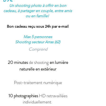
Un shooting photo à offrir en bon
cadeau, à partager en couple, entre amis
ou en famille!
Bon cadeau reçu sous 24h par e-mail
Max 5 personnes
Shooting secteur Arras (62)
Comprend
20 minutes
de shooting
en lumière
Carte et Bon cadeau séance & shooting photo
Pas de Calais
naturelle en extérieur
Post-traitement numérique
10 photographies
HD retravaillées
individuellement