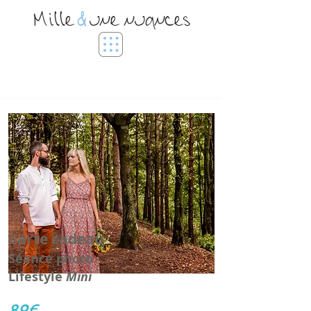
Mille
&
une nuances
Carte cadeau
Séance photo
Lifestyle
Mini
89€