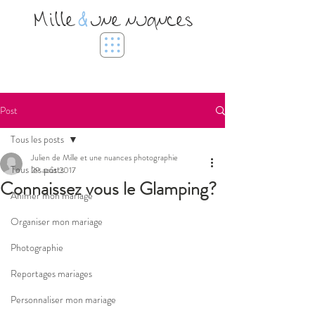
Mille
&
une nuances
Post
Tous les posts
Julien de Mille et une nuances photographie
Tous les posts
29 août 2017
Connaissez vous le Glamping?
Animer mon mariage
Organiser mon mariage
Photographie
Reportages mariages
Personnaliser mon mariage