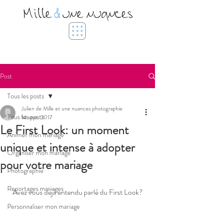
Mille
&
une nuances
Post
Tous les posts
Julien de Mille et une nuances photographie
Tous les posts
14 sept. 2017
Le First Look: un moment
Animer mon mariage
unique et intense à adopter
Organiser mon mariage
pour votre mariage
Photographie
Reportages mariages
Avez vous déjà entendu parlé du First Look?
Personnaliser mon mariage