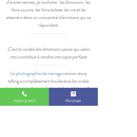
d'autres termes, je souhaite:  les émouvoir, les 
faire sourire, les faire éclater de rire et les 
attendrir dans un concentré d'émotions qui se 
répondent.
C'est la variété des émotions saisies qui selon 
moi contribue à rendre une copie parfaite.
La 
photographie de mariage
 version story 
telling a complètement bouleversé les codes 
du reportage. Loin, très loin de la traditionnelle 
photo "document" et photo "souvenir", elle a 
Appel gratuit
Message
pour ultime objectif de raconter et d'écrire une 
histoire. En créant le mot "photographie" , il y 
a bien longtemps,  John Herschel, astronome 
britannique avait déjà visé juste.
Il s'agit au sens propre, de l'écriture de la 