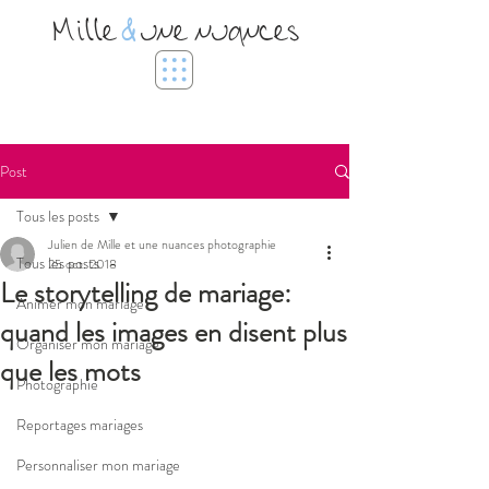
Mille
&
une nuances
Post
Tous les posts
Julien de Mille et une nuances photographie
Tous les posts
25 oct. 2018
Le storytelling de mariage:
Animer mon mariage
quand les images en disent plus
Organiser mon mariage
que les mots
Photographie
Reportages mariages
Personnaliser mon mariage