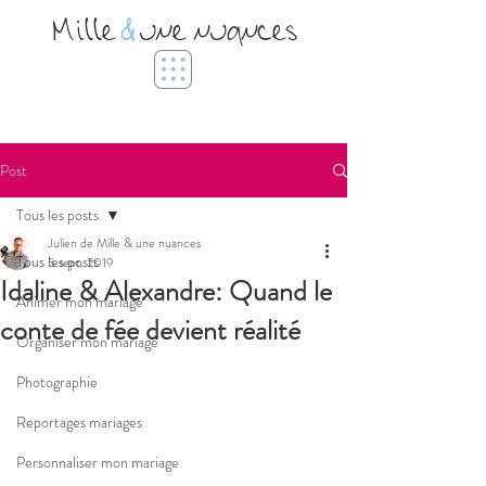
Mille
&
une nuances
Post
Tous les posts
Julien de Mille & une nuances
Tous les posts
5 sept. 2019
Idaline & Alexandre: Quand le
Animer mon mariage
conte de fée devient réalité
Organiser mon mariage
Photographie
Reportages mariages
Personnaliser mon mariage