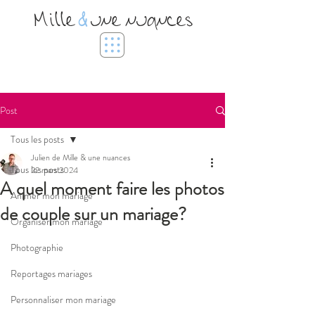
Mille
&
une nuances
Post
Tous les posts
Julien de Mille & une nuances
Tous les posts
22 mars 2024
A quel moment faire les photos
Animer mon mariage
de couple sur un mariage?
Organiser mon mariage
Photographie
Reportages mariages
Personnaliser mon mariage