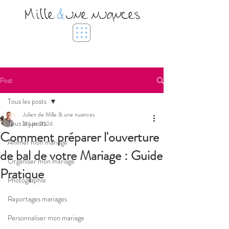
Mille
&
une nuances
Post
Tous les posts
Julien de Mille & une nuances
Tous les posts
21 juin 2024
Comment préparer l'ouverture
Animer mon mariage
de bal de votre Mariage : Guide
Organiser mon mariage
Pratique
Photographie
Reportages mariages
Personnaliser mon mariage