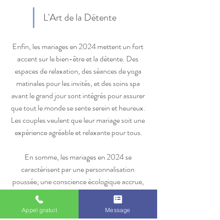
L'Art de la Détente
Enfin, les mariages en 2024 mettent un fort 
accent sur le bien-être et la détente. Des 
espaces de relaxation, des séances de yoga 
matinales pour les invités, et des soins spa 
avant le grand jour sont intégrés pour assurer 
que tout le monde se sente serein et heureux. 
Les couples veulent que leur mariage soit une 
expérience agréable et relaxante pour tous.
En somme, les mariages en 2024 se 
caractérisent par une personnalisation 
poussée, une conscience écologique accrue, 
et l'utilisation créative de la technologie. Ces 
tendances reflètent le désir des couples de 
Appel gratuit
Message
créer des célébrations authentiques, 