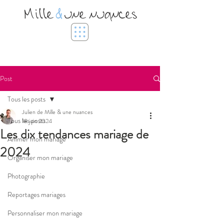
Mille
&
une nuances
Post
Tous les posts
Julien de Mille & une nuances
Tous les posts
18 juin 2024
Les dix tendances mariage de
Animer mon mariage
2024
Organiser mon mariage
Photographie
Reportages mariages
Personnaliser mon mariage