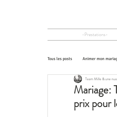
-Prestations-
Tous les posts
Animer mon maria
Team Mille & une nua
Personnaliser mon mariage
Mariage: T
prix pour 