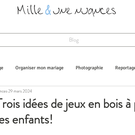
Mille
&
une nuances
Blog
ge
Organiser mon mariage
Photographie
Reportag
nces
29 mars 2024
Mariages fun
rois idées de jeux en bois à 
les enfants!