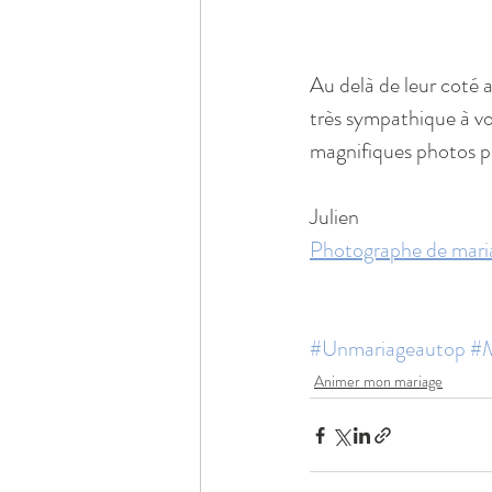
Au delà de leur coté 
très sympathique à vo
magnifiques photos po
Julien
Photographe de mariag
#Unmariageautop
#M
Animer mon mariage