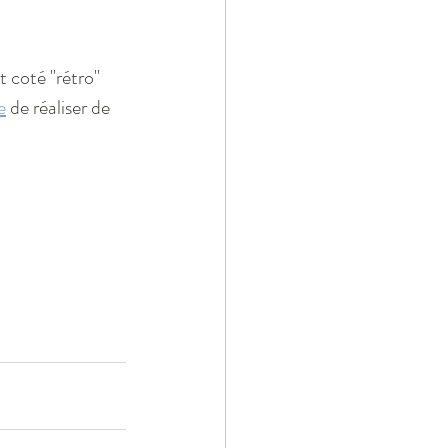
 coté "rétro" 
e
 de réaliser de 