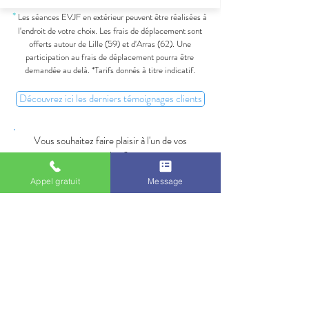
*
Les séances EVJF en extérieur peuvent être réalisées à
l'endroit de votre choix. Les frais de déplacement sont
offerts autour de Lille (59) et d'Arras (62). Une
participation au frais de déplacement pourra être
demandée au delà. *Tarifs donnés à titre indicatif.
Découvrez ici les derniers témoignages clients
Vous souhaitez faire plaisir à l'un de vos
proches?
Offrez lui un
bon cadeau pour une séance
Appel gratuit
Message
photo EVJF dans le Pas de calais
!
(tarifs identiques à ceux mentionnés ci-dessus)