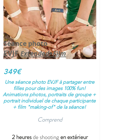
Séance photo
EVJF
Extended+Film
349€
Une séance photo EVJF à partager entre
filles pour des images 100% fun!
Animations photos, portraits de groupe +
portrait individuel de chaque participante
+ film "making-of" de la séance!
Comprend
2 heures
de shooting
en extérieur