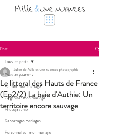
Mille
&
une nuances
Post
Tous les posts
Julien de Mille et une nuances photographie
Tous les posts
24 août 2017
Le littoral des Hauts de France
Animer mon mariage
(Ep2/2) La baie d'Authie: Un
Organiser mon mariage
territoire encore sauvage
Photographie
Reportages mariages
Personnaliser mon mariage