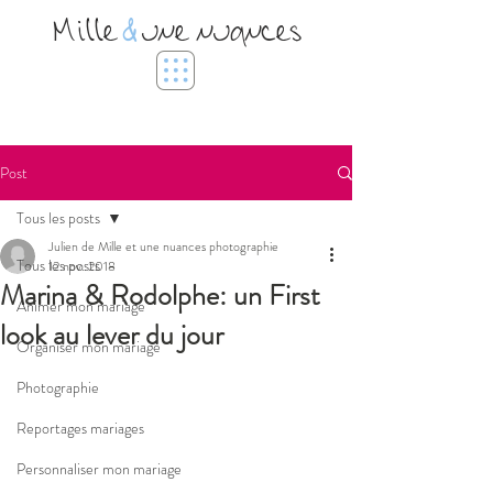
Mille
&
une nuances
Post
Tous les posts
Julien de Mille et une nuances photographie
Tous les posts
12 nov. 2018
Marina & Rodolphe: un First
Animer mon mariage
look au lever du jour
Organiser mon mariage
Photographie
Reportages mariages
Personnaliser mon mariage