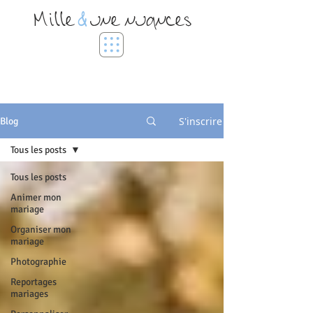
Mille
&
une nuances
S'inscrire
Blog
Tous les posts
Tous les posts
Animer mon
mariage
Organiser mon
mariage
Photographie
Reportages
mariages