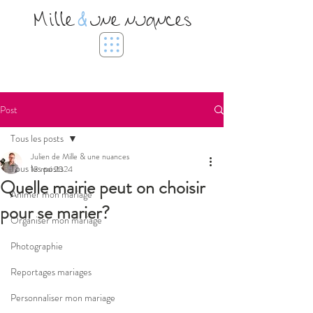
Mille
&
une nuances
Post
Tous les posts
Julien de Mille & une nuances
Tous les posts
13 mai 2024
Quelle mairie peut on choisir
Animer mon mariage
pour se marier?
Organiser mon mariage
Photographie
Reportages mariages
Personnaliser mon mariage